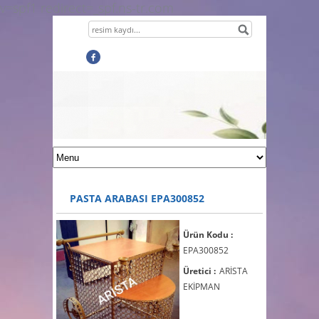
v=spf1 redirect=_spf.ns-tr.com
PASTA ARABASI EPA300852
Ürün Kodu :
EPA300852
Üretici :
ARİSTA
EKİPMAN