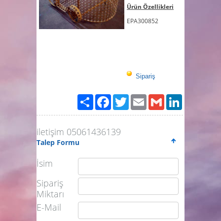
Ürün Özellikleri
EPA300852
ORGANİZASYON EKİPMANLARI İMALATI
Sipariş
Paylaş
Facebook
Twitter
Email
Gmail
LinkedIn
iletişim 05061436139
Talep Formu
İsim
Sipariş
Miktarı
E-Mail