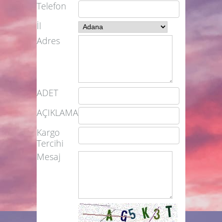
Telefon
İl
Adres
ADET
AÇIKLAMA
Kargo
Tercihi
Mesaj