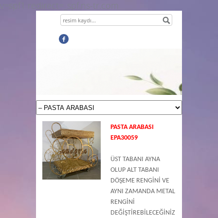
v=spf1 redirect=_spf.ns-tr.com
PASTA ARABASI
EPA30059
ÜST TABANI AYNA
OLUP ALT TABANI
DÖŞEME RENGİNİ VE
AYNI ZAMANDA METAL
RENGİNİ
DEĞİŞTİREBİLECEĞİNİZ