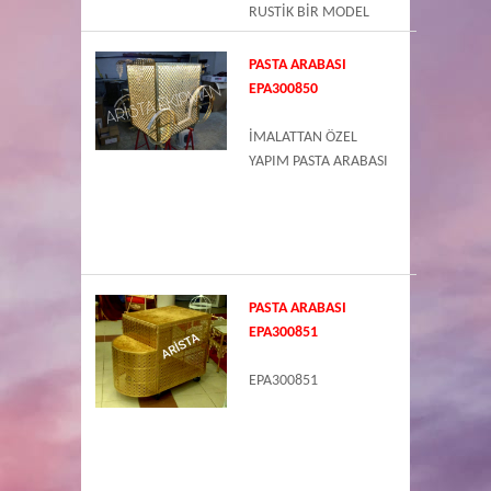
RUSTİK BİR MODEL
PASTA ARABASI
ORGANİZASYON EKİPMANLARI İMALATI
EPA300850
İMALATTAN ÖZEL
YAPIM PASTA ARABASI
PASTA ARABASI
EPA300851
EPA300851