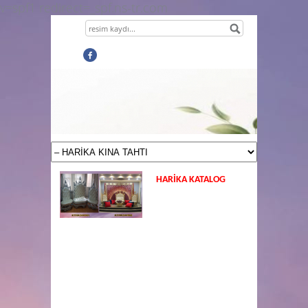
v=spf1 redirect=_spf.ns-tr.com
HARİKA KATALOG